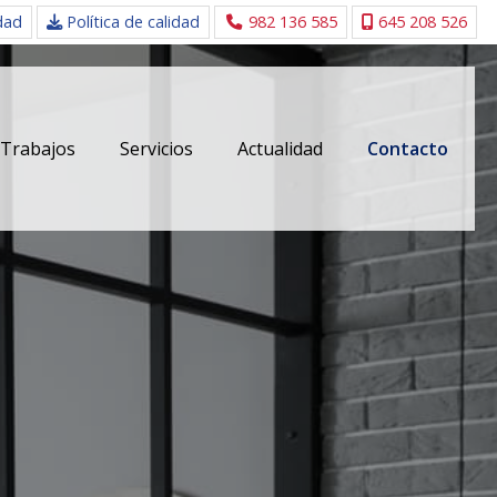
idad
Política de calidad
982 136 585
645 208 526
Trabajos
Servicios
Actualidad
Contacto