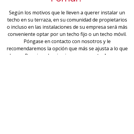
Según los motivos que le lleven a querer instalar un
techo en su terraza, en su comunidad de propietarios
o incluso en las instalaciones de su empresa será más
conveniente optar por un techo fijo o un techo móvil.
Póngase en contacto con nosotros y le
recomendaremos la opción que más se ajusta a lo que
busca. Por ejemplo, si quiere poner un
techo en su
terraza
para utilizarla durante todo el año pero no
quiere renunciar a la incidencia directa del sol en la
misma durante los meses de verano un techo móvil es
lo que necesita.
¡Le asesoraremos de manera
personalizada!
Techos móviles
Lucernarios o techos fijos