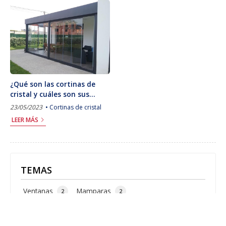
¿Qué son las cortinas de
cristal y cuáles son sus
beneficios?
23/05/2023
Cortinas de cristal
LEER MÁS
TEMAS
Ventanas
Mamparas
2
2
Puertas de garaje
Cortinas de cristal
2
2
Cierres
Balcones y pasamanos
2
1