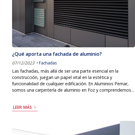
¿Qué aporta una fachada de aluminio?
07/12/2023
Fachadas
Las fachadas, más allá de ser una parte esencial en la
construcción, juegan un papel vital en la estética y
funcionalidad de cualquier edificación. En Aluminios Pemar,
somos una carpintería de aluminio en Foz y comprendemos
la importancia que tiene contar una fachada de calidad y
cómo ésta puede transformar un edificio por dentro y por
LEER MÁS
fuera. Permítanos contarle qué aporta una fachada de
aluminio y por qué es una elección inteligente para su hogar
o edificio. Durabilidad inigualable Una fa...