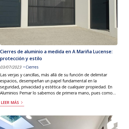
Cierres de aluminio a medida en A Mariña Lucense:
protección y estilo
03/07/2023
Cierres
Las verjas y cancillas, más allá de su función de delimitar
espacios, desempeñan un papel fundamental en la
seguridad, privacidad y estética de cualquier propiedad. En
Aluminios Pemar lo sabemos de primera mano, pues como
carpintería de aluminio y PVC en Foz, llevamos muchos años
LEER MÁS
diseñando e instalando a medida toda clase de cierres para
fincas, viviendas particulares, naves industriales y comerciales
o comunidades de propietarios. Estas estructuras metálicas
suponen una alternativa versátil y d...