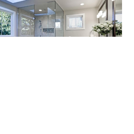
7 razones por las que instalar una mampara en la
ducha
27/03/2023
Mamparas
Cada vez más personas dan una importancia fundamental a
su cuarto de baño. Si bien es cierto que antaño esta estancia
era relegada a la de las necesidades fisiológicas y de aseo
básicas, hoy en día es un lugar al que le queremos dotar de
confort, practicidad y estilo. Es por ello que desde Aluminios