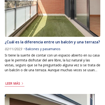
¿Cuál es la diferencia entre un balcón y una terraza?
02/11/2023
Balcones y pasamanos
Si tiene la suerte de contar con un espacio abierto en su casa
que le permita disfrutar del aire libre, la luz natural y las
vistas, seguro que se ha preguntado alguna vez si se trata de
un balcón o de una terraza. Aunque muchas veces se usan
estos términos de forma indistinta, lo cierto es que no son lo
mismo y tienen algunas diferencias que conviene conocer. Se
LEER MÁS
las contamos desde nuestra carpintería de aluminio y PVC en
A Mariña Lucense. ¿Qué es un balcón? Según la Real
Academia Española, u...