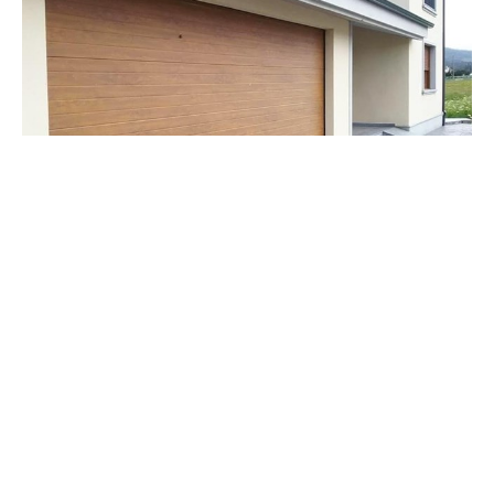
¿Cuál es la mejor apertura para una puerta de
garaje?
27/04/2023
Puertas de garaje
Suponemos que ya sabe que existen varias opciones en el
mercado a la hora de instalar una puerta de garaje en su
domicilio y que, como ocurre otras tantas veces cuando se
habla de “lo mejor” para algo del hogar, determinar qué es lo
más adecuado implica tener en cuenta una serie de variables