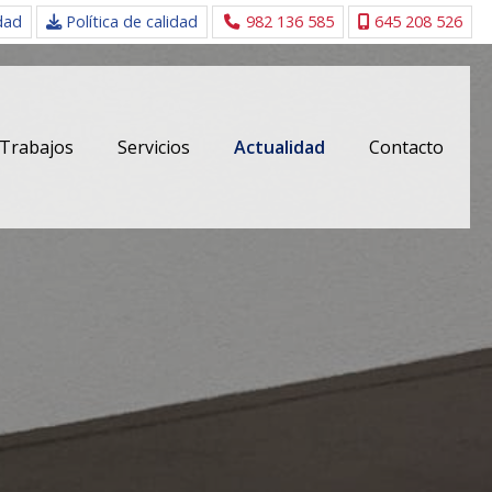
idad
Política de calidad
982 136 585
645 208 526
Trabajos
Servicios
Actualidad
Contacto