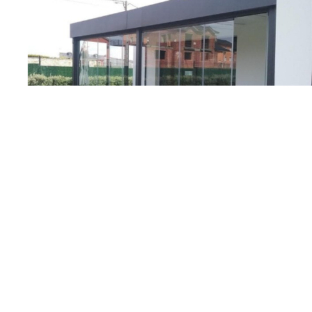
¿Qué son las cortinas de cristal y cuáles son sus
beneficios?
23/05/2023
Cortinas de cristal
Las cortinas de cristal son, en esencia, lo que dice el nombre
de ellas. Tal y como le explicamos a los clientes de Aluminios
Pemar, su carpintería de aluminio y PVC en A Mariña Lucense,
las cortinas de cristal tienen la consideración de cerramientos
panorámicos acristalados y nos sirven bien para convertir una